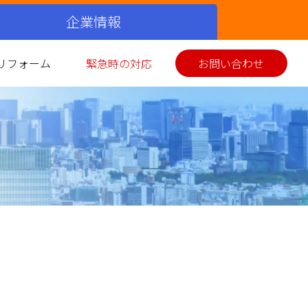
企業情報
リフォーム
緊急時の対応
お問い合わせ
シミュレーション
ス衣類乾燥機
イホーム発電
美味しい料理
お客さまの声
環境性