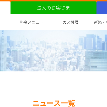
法人のお客さま
料金メニュー
ガス機器
新築・
ガス料金改定の届出について
都市ガスへの切り替え
原料費調整制度
料金サービス
お支払い方法
約款
ガス衣類乾燥機
バスルーム
キッチン
リビング
光熱費
ガ
マ
ニュース一覧