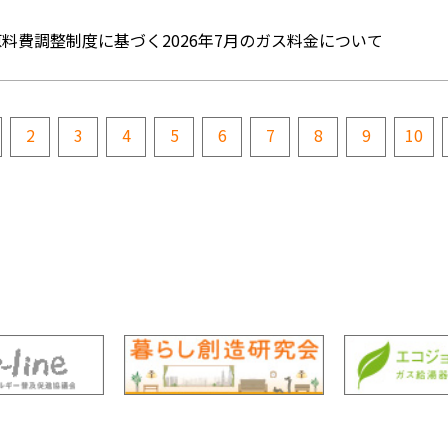
原料費調整制度に基づく2026年7月のガス料金について
2
3
4
5
6
7
8
9
10