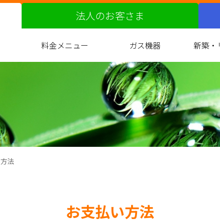
法人のお客さま
料金メニュー
ガス機器
新築・
ガス料金改定の届出について
都市ガスへの切り替え
原料費調整制度
料金サービス
お支払い方法
約款
ガス衣類乾燥機
バスルーム
キッチン
リビング
光熱費
ガ
マ
い方法
お支払い方法