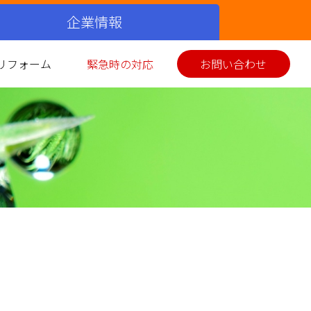
企業情報
リフォーム
緊急時の対応
お問い合わせ
シミュレーション
ス衣類乾燥機
イホーム発電
美味しい料理
お客さまの声
環境性