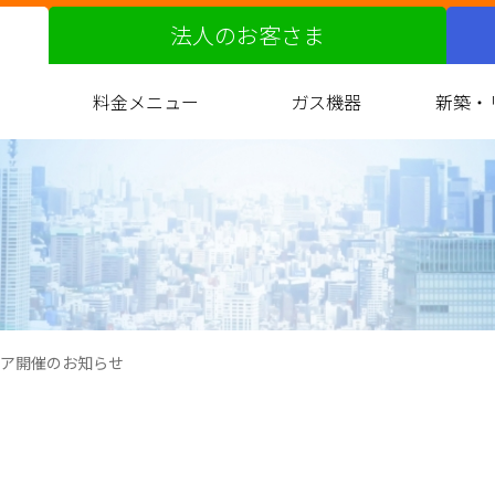
法人のお客さま
料金メニュー
ガス機器
新築・
ガス料金改定の届出について
都市ガスへの切り替え
原料費調整制度
料金サービス
お支払い方法
約款
ガス衣類乾燥機
バスルーム
キッチン
リビング
光熱費
ガ
マ
ア開催のお知らせ