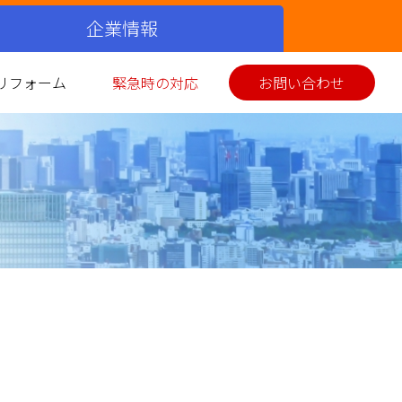
企業情報
リフォーム
緊急時の対応
お問い合わせ
シミュレーション
ス衣類乾燥機
イホーム発電
美味しい料理
お客さまの声
環境性