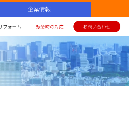
企業情報
リフォーム
緊急時の対応
お問い合わせ
シミュレーション
ス衣類乾燥機
イホーム発電
美味しい料理
お客さまの声
環境性