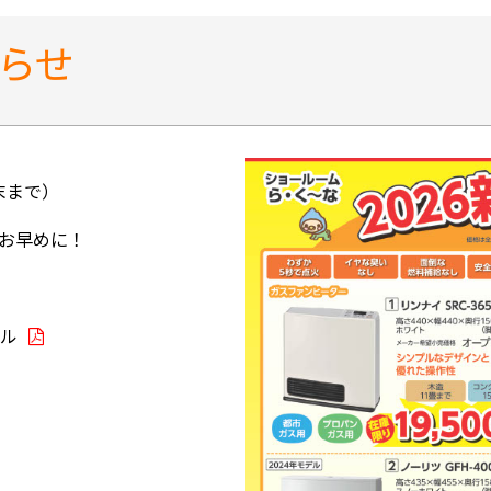
らせ
末まで）
お早めに！
ール