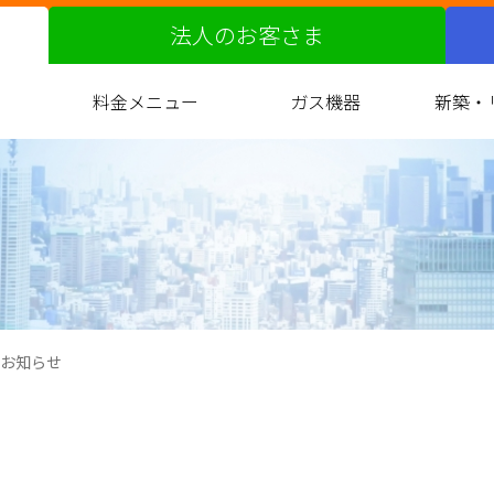
法人のお客さま
料金メニュー
ガス機器
新築・
ガス料金改定の届出について
都市ガスへの切り替え
原料費調整制度
料金サービス
お支払い方法
約款
ガス衣類乾燥機
バスルーム
キッチン
リビング
光熱費
ガ
マ
お知らせ