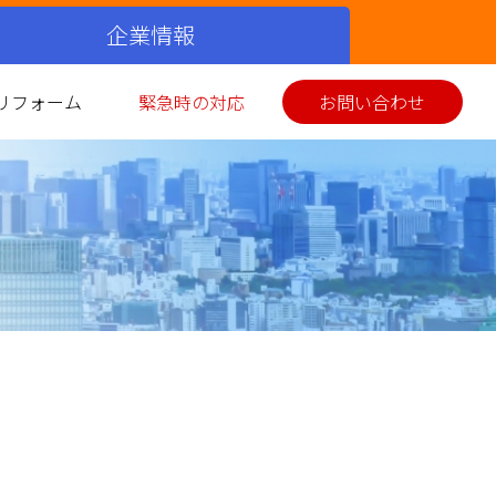
企業情報
リフォーム
緊急時の対応
お問い合わせ
シミュレーション
ス衣類乾燥機
イホーム発電
美味しい料理
お客さまの声
環境性