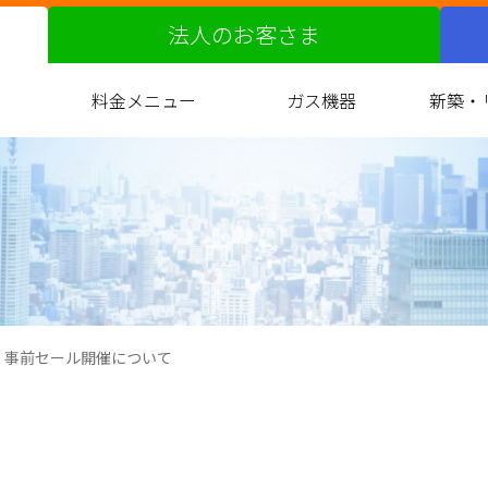
法人のお客さま
料金メニュー
ガス機器
新築・
ガス料金改定の届出について
都市ガスへの切り替え
原料費調整制度
料金サービス
お支払い方法
約款
ガス衣類乾燥機
バスルーム
キッチン
リビング
光熱費
ガ
マ
展 事前セール開催について