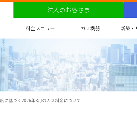
法人のお客さま
料金メニュー
ガス機器
新築・
ガス料金改定の届出について
都市ガスへの切り替え
原料費調整制度
料金サービス
お支払い方法
約款
ガス衣類乾燥機
バスルーム
キッチン
リビング
光熱費
ガ
マ
度に基づく2026年3月のガス料金について