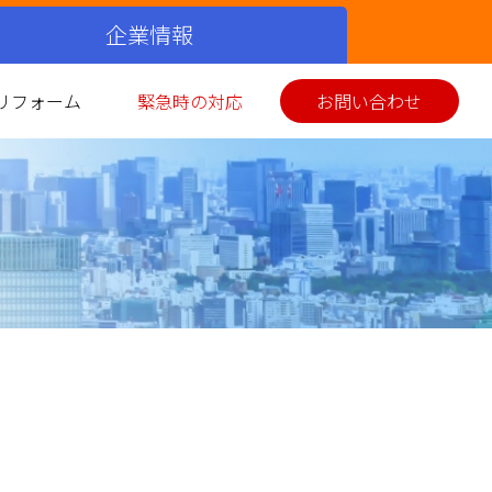
企業情報
リフォーム
緊急時の対応
お問い合わせ
シミュレーション
ス衣類乾燥機
イホーム発電
美味しい料理
お客さまの声
環境性