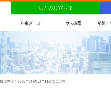
法人のお客さま
料金メニュー
ガス機器
新築・
ガス料金改定の届出について
都市ガスへの切り替え
原料費調整制度
料金サービス
お支払い方法
約款
ガス衣類乾燥機
バスルーム
キッチン
リビング
光熱費
ガ
マ
度に基づく2026年1月のガス料金について