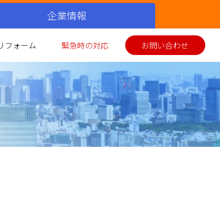
企業情報
リフォーム
緊急時の対応
お問い合わせ
シミュレーション
ス衣類乾燥機
イホーム発電
美味しい料理
お客さまの声
環境性